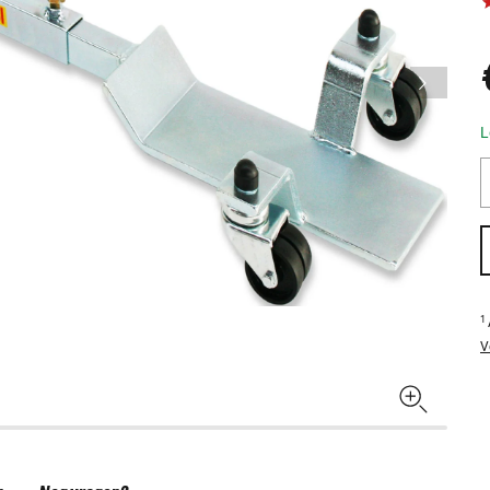
L
1
V