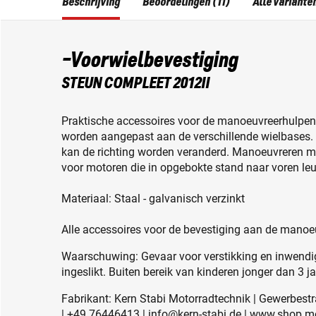
Beschrijving
Beoordelingen (11)
Alle variante
-Voorwielbevestiging
STEUN COMPLEET 2012II
Praktische accessoires voor de manoeuvreerhulpen. 
worden aangepast aan de verschillende wielbases.
kan de richting worden veranderd. Manoeuvreren met
voor motoren die in opgebokte stand naar voren leu
Materiaal: Staal - galvanisch verzinkt
Alle accessoires voor de bevestiging aan de mano
Waarschuwing: Gevaar voor verstikking en inwendig
ingeslikt. Buiten bereik van kinderen jonger dan 3 j
Fabrikant: Kern Stabi Motorradtechnik | Gewerbestr
| +49 76446413 | info@kern-stabi.de | www.shop.