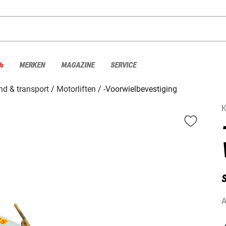
%
MERKEN
MAGAZINE
SERVICE
d & transport
Motorliften
-Voorwielbevestiging
K
A