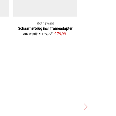
Rothewald
Rothe
Schaarhefbrug
incl. frameadapter
Set: centrale k
1
€ 79,99
€ 279
2
Adviesprijs
€ 129,99