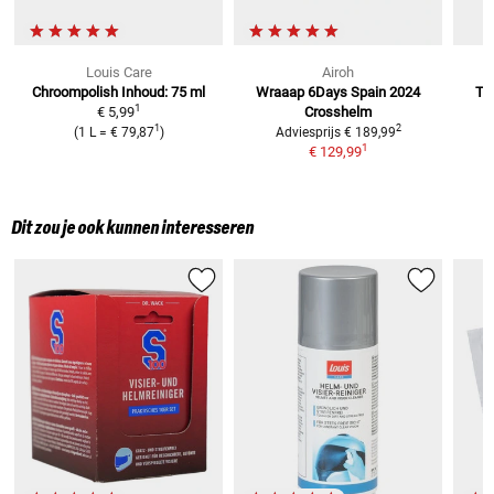
Louis Care
Airoh
Chroompolish
Inhoud: 75 ml
Wraaap 6Days Spain 2024
Tw
1
€ 5,99
Crosshelm
1
2
(
1 L
=
€ 79,87
)
Adviesprijs
€ 189,99
1
€ 129,99
Dit zou je ook kunnen interesseren