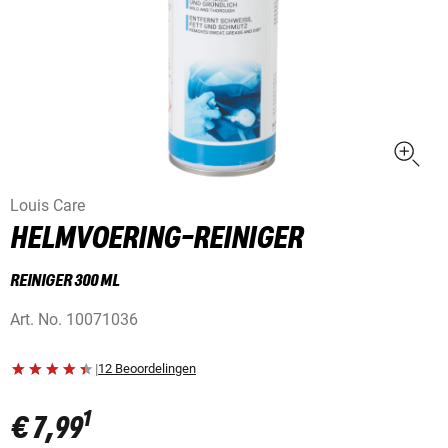
Louis Care
HELMVOERING-REINIGER
REINIGER 300 ML
Art. No.
10071036
|
12 Beoordelingen
1
€ 7,99