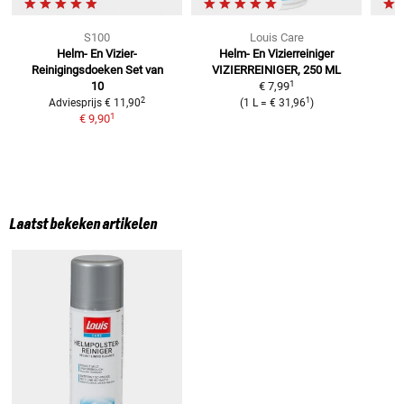
S100
Louis Care
Helm- En Vizier-
Helm- En Vizierreiniger
Reinigingsdoeken
Set van
VIZIERREINIGER, 250 ML
1
10
€ 7,99
2
1
Adviesprijs
€ 11,90
(
1 L
=
€ 31,96
)
1
€ 9,90
Laatst bekeken artikelen