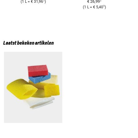
1
1
€ 26,99
(
1 L
=
€ 31,96
)
1
(
1 L
=
€ 5,40
)
Laatst bekeken artikelen