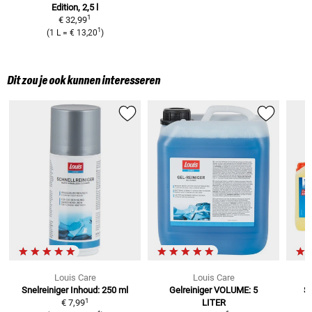
Edition, 2,5 l
1
€ 32,99
1
(
1 L
=
€ 13,20
)
Dit zou je ook kunnen interesseren
Louis Care
Louis Care
Snelreiniger
Inhoud: 250 ml
Gelreiniger
VOLUME: 5
Se
1
€ 7,99
LITER