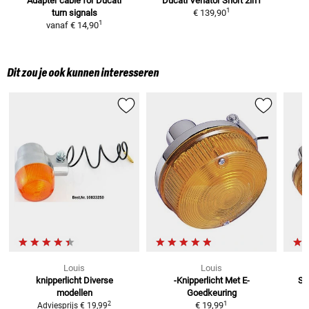
Adapter cable for Ducati
Ducati Venator Short 2in1
1
turn signals
€ 139,90
1
vanaf
€ 14,90
Dit zou je ook kunnen interesseren
Louis
Louis
knipperlicht
Diverse
-Knipperlicht Met E-
Su
modellen
Goedkeuring
1
2
€ 19,99
Adviesprijs
€ 19,99