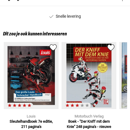
Snelle levering
Dit zou je ook kunnen interesseren
Louis
Motorbuch Verlag
Sleutelhandboek
7e editie,
Boek - "Der Kniff mit dem
B
211 pagina's
Knie"
248 pagina's - nieuwe