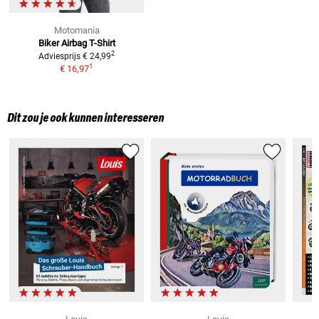
Motomania
Biker Airbag
T-Shirt
2
Adviesprijs
€ 24,99
1
€ 16,97
Dit zou je ook kunnen interesseren