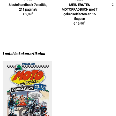
Louis
Louis
Sleutelhandboek
7e editie,
MEIN ERSTES
Ca
211 pagina's
MOTORRADBUCH
met 7
1
€ 2,99
geluidseffecten en 15
flappen
1
€ 19,90
Laatst bekeken artikelen