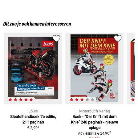
Dit zou je ook kunnen interesseren
Louis
Motorbuch Verlag
Sleutelhandboek
7e editie,
Boek - "Der Kniff mit dem
211 pagina's
Knie"
248 pagina's - nieuwe
M
1
€ 2,99
oplage
2
Adviesprijs
€ 24,90
1