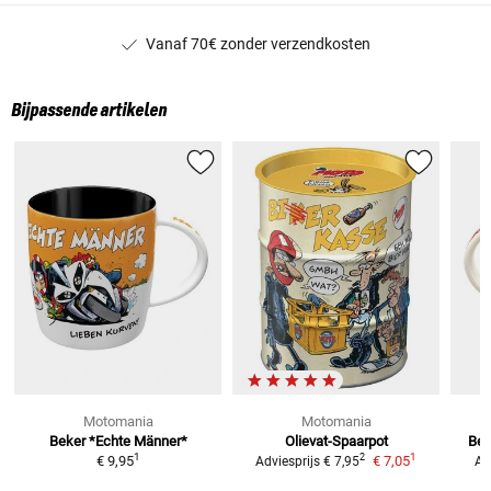
Vanaf 70€ zonder verzendkosten
Bijpassende artikelen
Motomania
Motomania
Beker *Echte Männer*
Olievat-Spaarpot
Bek
1
1
2
€ 9,95
€ 7,05
Adviesprijs
€ 7,95
Ad