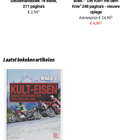
Sleutelhandboek
7e editie,
Boek - "Der Kniff mit dem
211 pagina's
Knie"
248 pagina's - nieuwe
M
1
€ 2,99
oplage
2
Adviesprijs
€ 24,90
1
€ 4,99
Laatst bekeken artikelen