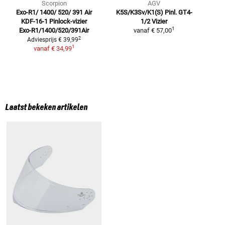
Scorpion
AGV
Exo-R1/ 1400/ 520/ 391 Air
K5S/K3Sv/K1(S) Pinl. GT4-
P
KDF-16-1
Pinlock-vizier
1/2
Vizier
1
Exo-R1/1400/520/391Air
vanaf
€ 57,00
2
Adviesprijs
€ 39,99
1
vanaf
€ 34,99
Laatst bekeken artikelen