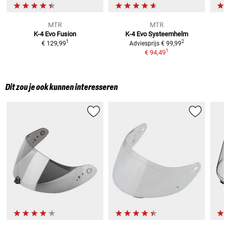
MTR
MTR
K-4 Evo Fusion
K-4 Evo
Systeemhelm
1
2
€ 129,99
Adviesprijs
€ 99,99
1
€ 94,49
Dit zou je ook kunnen interesseren