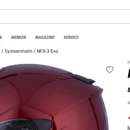
%
MERKEN
MAGAZINE
SERVICE
n
Systeemhelm
NFX-3 Evo
A
M