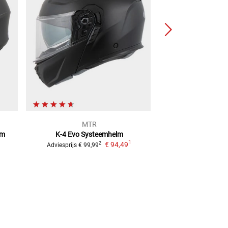
MTR
MT
lm
K-4 Evo
Systeemhelm
FX-1
Syst
1
1
€ 94,49
2
Adviesprijs
€ 99,99
Adviesprijs
€ 169,