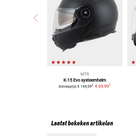
MTR
K-15 Evo
systeemhelm
1
€ 69,99
2
Adviesprijs
€ 149,99
Laatst bekeken artikelen