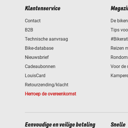
Klantenservice
Magazi
Contact
De biker
B2B
Tips vo
Technische aanvraag
#Bikerat
Bike-database
Reizen 
Nieuwsbrief
Rondom 
Cadeaubonnen
Voor de 
LouisCard
Kampere
Retourzending/klacht
Herroep de overeenkomst
Eenvoudige en veilige betaling
Snelle