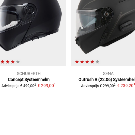
SCHUBERTH
SENA
Concept
Systeemhelm
Outrush R (22.06)
Systeemhe
1
€ 299,00
€ 239,20
2
2
Adviesprijs
€ 499,00
Adviesprijs
€ 299,00