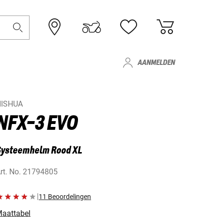
AANMELDEN
NISHUA
NFX-3 EVO
Systeemhelm Rood XL
rt. No.
21794805
|
11 Beoordelingen
aattabel