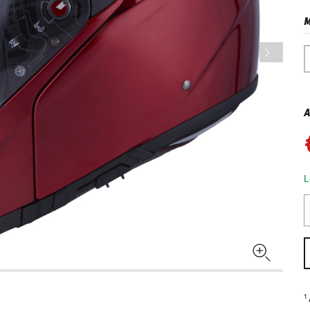
M
A
L
1