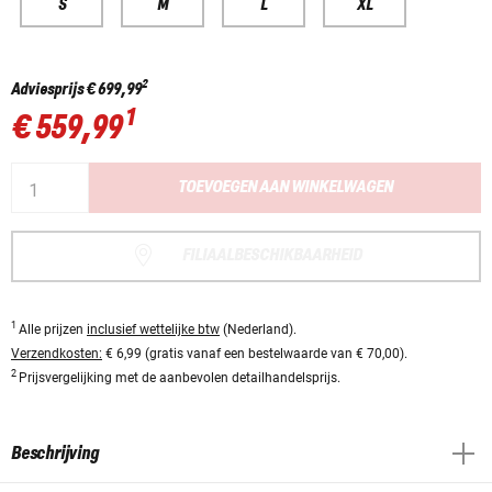
S
M
L
XL
2
Adviesprijs
€ 699,99
1
€ 559,99
TOEVOEGEN AAN WINKELWAGEN
FILIAALBESCHIKBAARHEID
1
Alle prijzen
inclusief wettelijke btw
(Nederland).
Verzendkosten:
€ 6,99 (gratis vanaf een bestelwaarde van € 70,00).
2
Prijsvergelijking met de aanbevolen detailhandelsprijs.
Beschrijving