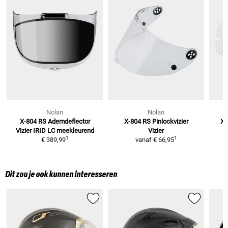
Nolan
Nolan
X-804 RS Ademdeflector
X-804 RS Pinlockvizier
X-
Vizier IRID LC meekleurend
Vizier
1
1
€ 389,99
vanaf
€ 66,95
Dit zou je ook kunnen interesseren