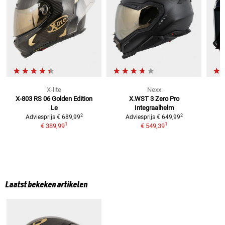
X-lite
Nexx
X-803 RS 06 Golden Edition
X.WST 3 Zero Pro
P
Le
Integraalhelm
2
2
Adviesprijs
€ 689,99
Adviesprijs
€ 649,99
1
1
€ 389,99
€ 549,39
Laatst bekeken artikelen