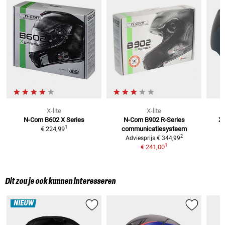
X-lite
X-lite
N-Com B602 X Series
N-Com B902 R-Series
X
1
€ 224,99
communicatiesysteem
2
Adviesprijs
€ 344,99
1
€ 241,00
Dit zou je ook kunnen interesseren
NIEUW