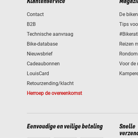
Klantenservice
Magazi
Contact
De biker
B2B
Tips vo
Technische aanvraag
#Bikerat
Bike-database
Reizen 
Nieuwsbrief
Rondom 
Cadeaubonnen
Voor de 
LouisCard
Kampere
Retourzending/klacht
Herroep de overeenkomst
Eenvoudige en veilige betaling
Snelle
verzen