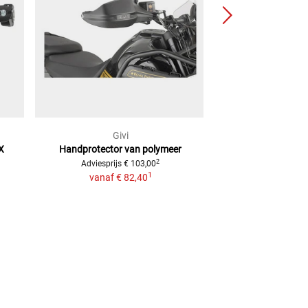
Givi
ACER
X
Handprotector van polymeer
-Spoiler Voor Ha
2
Adviesprijs
€ 103,00
Adviesprijs
€ 15
1
vanaf
€ 82,40