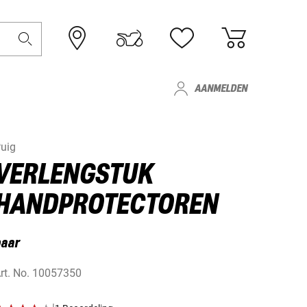
AANMELDEN
uig
VERLENGSTUK
HANDPROTECTOREN
paar
rt. No.
10057350