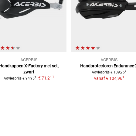
ACERBIS
ACERBIS
Handkappen X-Factory
met set,
Handprotectoren Endurance-
zwart
2
Adviesprijs
€ 139,95
1
1
€ 71,21
2
vanaf
€ 104,96
Adviesprijs
€ 94,95