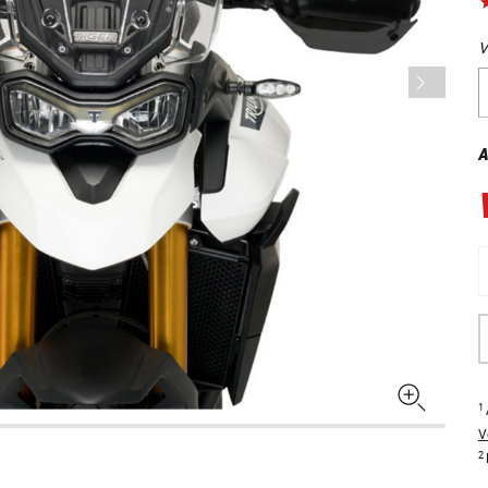
V
A
1
V
2