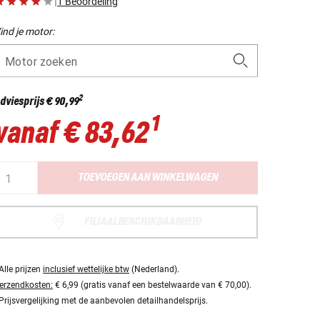
|
1 Beoordeling
ind je motor:
Motor zoeken
2
dviesprijs
€ 90,99
1
vanaf
€ 83,62
TOEVOEGEN AAN WINKELWAGEN
FILIAALBESCHIKBAARHEID
Alle prijzen
inclusief wettelijke btw
(Nederland).
erzendkosten:
€ 6,99 (gratis vanaf een bestelwaarde van € 70,00).
Prijsvergelijking met de aanbevolen detailhandelsprijs.