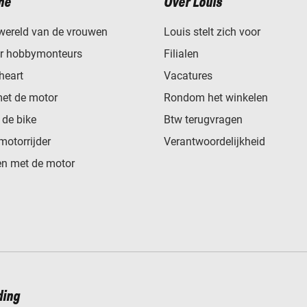
ne
Over Louis
wereld van de vrouwen
Louis stelt zich voor
or hobbymonteurs
Filialen
heart
Vacatures
met de motor
Rondom het winkelen
de bike
Btw terugvragen
motorrijder
Verantwoordelijkheid
n met de motor
ding