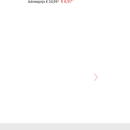
1
€ 6,97
2
Adviesprijs
€ 24,99