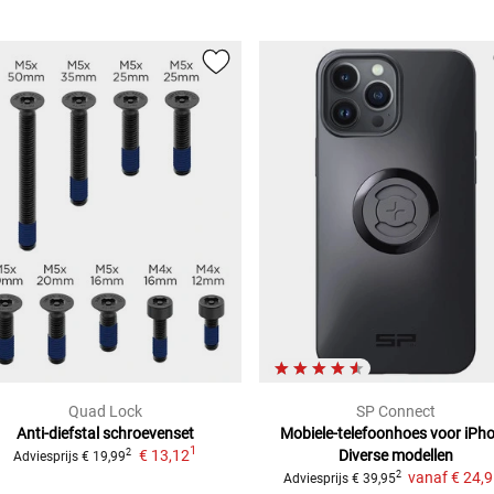
Quad Lock
SP Connect
Anti-diefstal schroevenset
Mobiele-telefoonhoes voor iPh
1
€ 13,12
Diverse modellen
2
Adviesprijs
€ 19,99
vanaf
€ 24,
2
Adviesprijs
€ 39,95