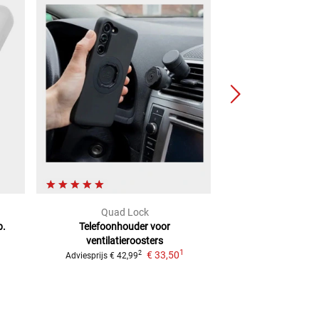
Quad Lock
Quad 
b.
Telefoonhouder voor
MAG ring
diverse k
ventilatieroosters
MAG c
1
€ 33,50
2
Adviesprijs
€ 42,99
Adviesprijs
€ 9,