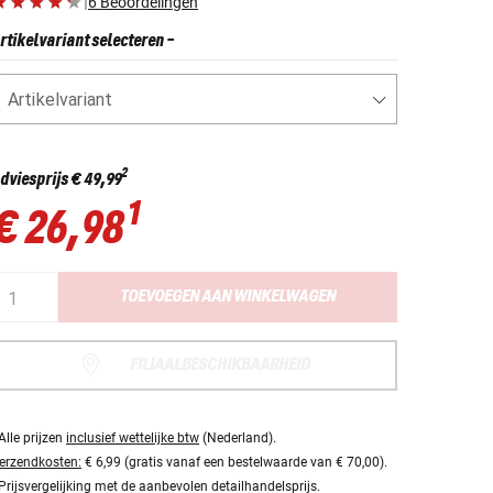
|
6 Beoordelingen
rtikelvariant selecteren
-
Artikelvariant
2
dviesprijs
€ 49,99
1
€ 26,98
TOEVOEGEN AAN WINKELWAGEN
FILIAALBESCHIKBAARHEID
Alle prijzen
inclusief wettelijke btw
(Nederland).
erzendkosten:
€ 6,99 (gratis vanaf een bestelwaarde van € 70,00).
Prijsvergelijking met de aanbevolen detailhandelsprijs.