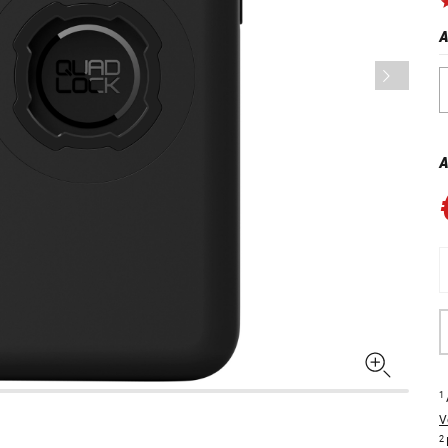
A
A
1
V
2