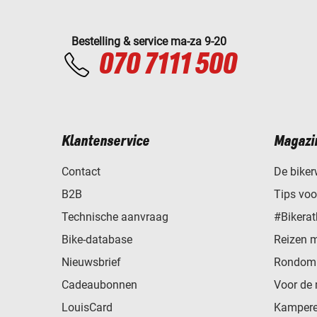
Bestelling & service ma-za 9-20
070 7111 500
Klantenservice
Magazi
Contact
De biker
B2B
Tips vo
Technische aanvraag
#Bikerat
Bike-database
Reizen 
Nieuwsbrief
Rondom 
Cadeaubonnen
Voor de 
LouisCard
Kampere