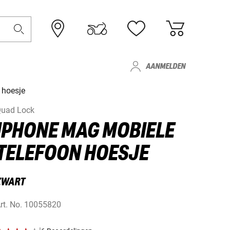
AANMELDEN
 hoesje
uad Lock
IPHONE MAG MOBIELE
TELEFOON HOESJE
ZWART
rt. No.
10055820