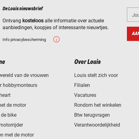
De Louis nieuwsbrief
Jo
Ontvang
kosteloos
alle informatie over actuele
aanbiedingen, koopjes of interessante nieuwtjes.
AA
Info privacybescherming
ne
Over Louis
wereld van de vrouwen
Louis stelt zich voor
or hobbymonteurs
Filialen
heart
Vacatures
met de motor
Rondom het winkelen
de bike
Btw terugvragen
motorrijder
Verantwoordelijkheid
n met de motor