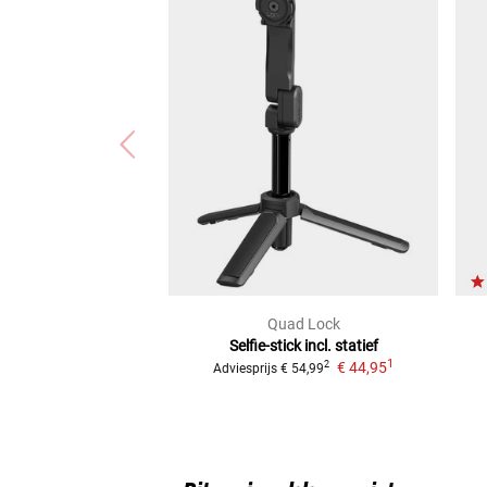
Quad Lock
Selfie-stick incl. statief
1
€ 44,95
2
Adviesprijs
€ 54,99