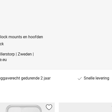
d-lock mounts en hoofden
ck
llerstorp | Zweden |
e.eu
uggaverecht gedurende 2 jaar
Snelle levering