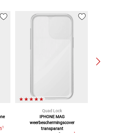
Quad Lock
SP Con
one
IPHONE MAG
ion Stuurmonta
weerbeschermingscover
Mount
1
95
transparant
Adviesprijs
€ 69,