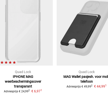
Quad Lock
Quad Lock
IPHONE MAG
MAG Wallet pasjesh. voor mo
weerbeschermingscover
telefoon
1
transparant
€ 44,99
2
Adviesprijs
€ 49,99
1
€ 6,97
2
Adviesprijs
€ 24,99