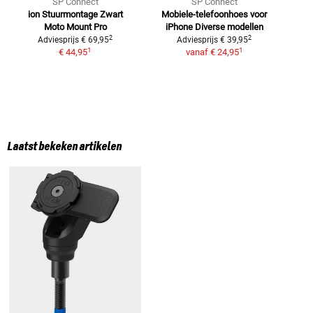
SP Connect
SP Connect
ion Stuurmontage Zwart
Mobiele-telefoonhoes voor
Moto Mount Pro
iPhone
Diverse modellen
t
2
2
Adviesprijs
€ 69,95
Adviesprijs
€ 39,95
1
1
€ 44,95
vanaf
€ 24,95
Laatst bekeken artikelen