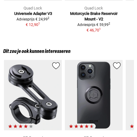
Quad Lock
Quad Lock
Universele Adapter V3
Motorcycle Brake Reservoir
2
Mount - V2
t
Adviesprijs
€ 24,99
1
2
€ 12,90
Adviesprijs
€ 59,99
1
€ 46,70
Dit zou je ook kunnen interesseren