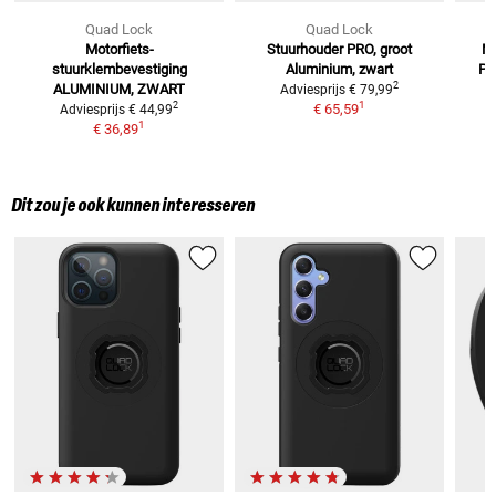
Quad Lock
Quad Lock
Motorfiets-
Stuurhouder PRO, groot
M
stuurklembevestiging
Aluminium, zwart
P
2
ALUMINIUM, ZWART
Adviesprijs
€ 79,99
1
2
€ 65,59
Adviesprijs
€ 44,99
1
€ 36,89
Dit zou je ook kunnen interesseren