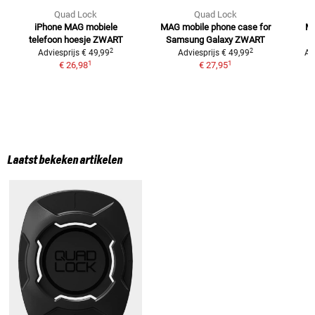
Quad Lock
Quad Lock
iPhone MAG mobiele
MAG mobile phone case for
MA
telefoon hoesje
ZWART
Samsung Galaxy
ZWART
2
2
Adviesprijs
€ 49,99
Adviesprijs
€ 49,99
Ad
1
1
€ 26,98
€ 27,95
Laatst bekeken artikelen