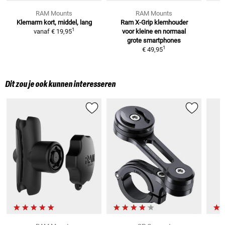
RAM Mounts
RAM Mounts
Klemarm
kort, middel, lang
Ram X-Grip klemhouder
R
1
vanaf
€ 19,95
voor kleine
en normaal
v
grote smartphones
1
€ 49,95
Dit zou je ook kunnen interesseren