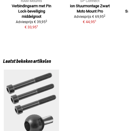
RAM Mounts
SP Connect
Verbindingsarm met Pin
ion Stuurmontage Zwart
Lock-beveiliging
Moto Mount Pro
Sa
2
middelgroot
Adviesprijs
€ 69,95
1
2
€ 44,95
Adviesprijs
€ 39,95
1
€ 33,95
Laatst bekeken artikelen