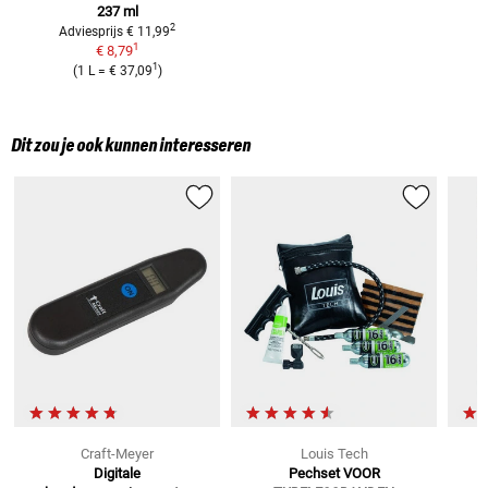
237 ml
2
Adviesprijs
€ 11,99
1
€ 8,79
1
(
1 L
=
€ 37,09
)
Dit zou je ook kunnen interesseren
Craft-Meyer
Louis Tech
Digitale
Pechset
VOOR
-