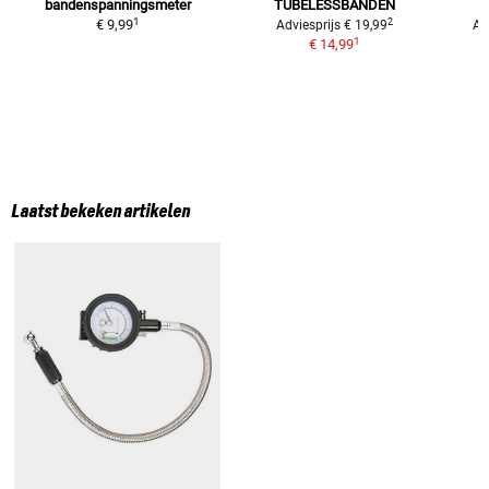
bandenspanningsmeter
TUBELESSBANDEN
1
2
€ 9,99
Adviesprijs
€ 19,99
Ad
1
€ 14,99
Laatst bekeken artikelen