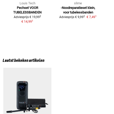
Louis Tech
slime
Pechset
VOOR
-Noodreparatieset
klein,
M
TUBELESSBANDEN
voor tubelessbanden
1
2
2
€ 7,49
Adviesprijs
€ 19,99
Adviesprijs
€ 9,99
1
€ 14,99
Laatst bekeken artikelen