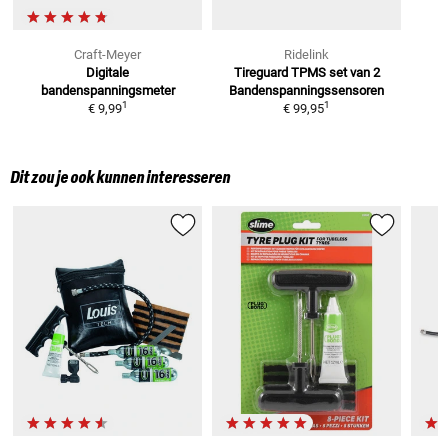
Craft-Meyer
Ridelink
Digitale
Tireguard TPMS set van 2
bandenspanningsmeter
Bandenspanningssensoren
1
1
€ 9,99
€ 99,95
Dit zou je ook kunnen interesseren