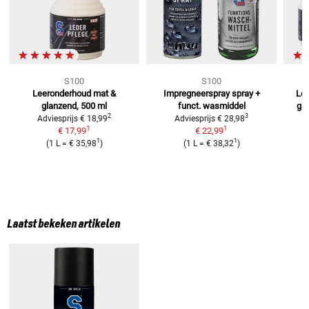
S100
S100
Leeronderhoud mat &
Impregneerspray spray +
Le
glanzend, 500 ml
funct. wasmiddel
gl
2
3
Adviesprijs
€ 18,99
Adviesprijs
€ 28,98
1
1
€ 17,99
€ 22,99
1
1
(
1 L
=
€ 35,98
)
(
1 L
=
€ 38,32
)
Laatst bekeken artikelen