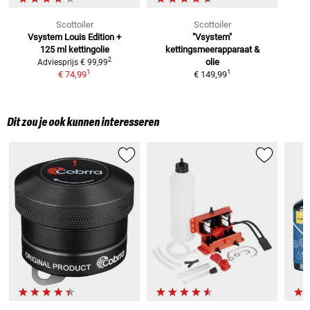
Scottoiler
Scottoiler
Vsystem Louis Edition
+
"Vsystem"
125 ml kettingolie
kettingsmeerapparaat &
2
olie
Adviesprijs
€ 99,99
1
1
€ 74,99
€ 149,99
Dit zou je ook kunnen interesseren