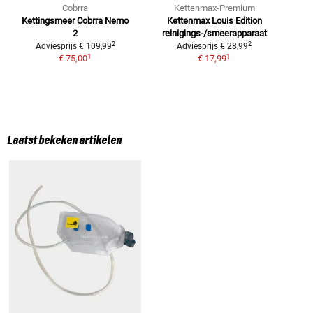
Cobrra
Kettenmax-Premium
Kettingsmeer Cobrra Nemo
Kettenmax Louis Edition
V
2
reinigings-/smeerapparaat
2
2
Adviesprijs
€ 109,99
Adviesprijs
€ 28,99
1
1
€ 75,00
€ 17,99
Laatst bekeken artikelen