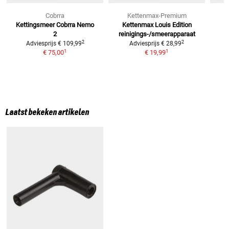
Cobrra
Kettenmax-Premium
Kettingsmeer Cobrra Nemo
Kettenmax Louis Edition
V
2
reinigings-/smeerapparaat
2
2
Adviesprijs
€ 109,99
Adviesprijs
€ 28,99
1
1
€ 75,00
€ 19,99
Laatst bekeken artikelen