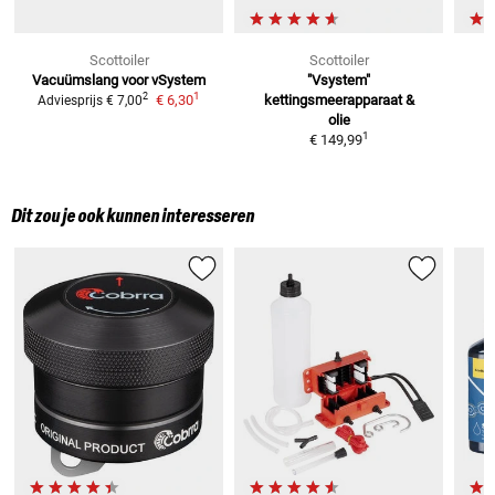
Scottoiler
Scottoiler
Vacuümslang voor vSystem
"Vsystem"
V
1
2
€ 6,30
kettingsmeerapparaat &
Adviesprijs
€ 7,00
olie
1
€ 149,99
Dit zou je ook kunnen interesseren