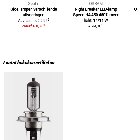
Spahn
OSRAM
Gloeilampen
verschillende
Night Breaker LED-lamp
Ult
uitvoeringen
Speed H4 450
450% meer
2
licht, 14/14 W
Adviesprijs
€ 2,99
1
1
vanaf
€ 0,70
€ 99,00
Laatst bekeken artikelen