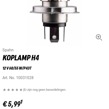
Spahn
KOPLAMP H4
12 V 60/55 W/P43T
Art. No.
10031028
|
Er zijn nog geen beoordelingen.
1
€ 5,99