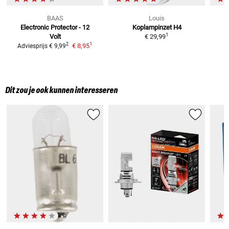
BAAS
Louis
Electronic Protector - 12
Koplampinzet H4
1
Volt
€ 29,99
1
2
€ 8,95
Adviesprijs
€ 9,99
Dit zou je ook kunnen interesseren