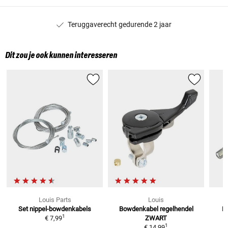
Teruggaverecht gedurende 2 jaar
Dit zou je ook kunnen interesseren
Louis Parts
Louis
Set nippel-bowdenkabels
Bowdenkabel regelhendel
B
1
€ 7,99
ZWART
1
€ 14,99