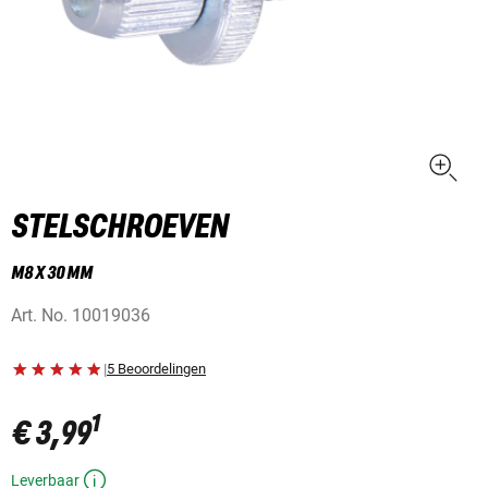
STELSCHROEVEN
M8 X 30 MM
Art. No.
10019036
|
5 Beoordelingen
1
€ 3,99
Leverbaar