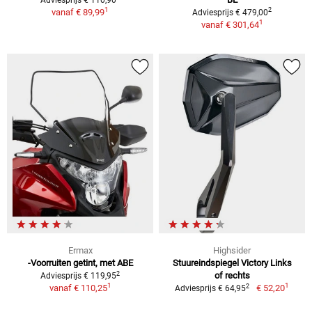
1
2
vanaf
€ 89,99
Adviesprijs € 479,00
1
vanaf
€ 301,64
Ermax
Highsider
-Voorruiten getint, met ABE
Stuureindspiegel Victory Links
2
of rechts
Adviesprijs € 119,95
1
1
2
vanaf
€ 110,25
€ 52,20
Adviesprijs € 64,95