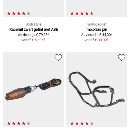
Bodystyle
motogadget
Raceruit zwart getint met ABE
mo.blaze pin
2
2
Adviesprijs € 79,95
Adviesprijs € 44,00
1
1
vanaf
€ 59,96
vanaf
€ 39,00