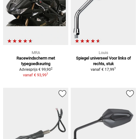
MRA
Louis
Racewindscherm met
Spiegel universeel Voor links of
typegoedkeuring
rechts, stuk
1
2
vanaf
€ 17,99
Adviesprijs € 99,90
1
vanaf
€ 93,99