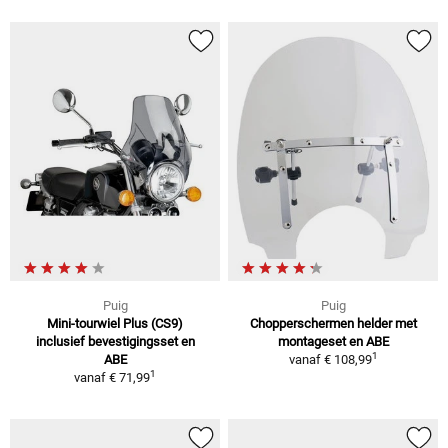
Puig
Puig
Mini-tourwiel Plus (CS9)
Chopperschermen helder met
inclusief bevestigingsset en
montageset en ABE
1
ABE
vanaf
€ 108,99
1
vanaf
€ 71,99