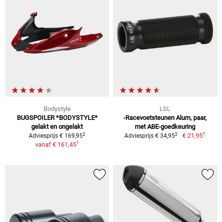
Bodystyle
LSL
BUGSPOILER *BODYSTYLE*
-Racevoetsteunen Alum, paar,
gelakt en ongelakt
met ABE-goedkeuring
1
2
2
€ 21,95
Adviesprijs € 169,95
Adviesprijs € 34,95
1
vanaf
€ 161,45