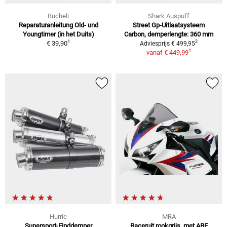
Bucheli
Shark Auspuff
Reparaturanleitung Old- und
Street Gp-Uitlaatsysteem
Youngtimer (in het Duits)
Carbon, demperlengte: 360 mm
1
2
€ 39,90
Adviesprijs € 499,95
1
vanaf
€ 449,99
Hurric
MRA
Supersport-Einddemper
Raceruit rookgrijs, met ABE