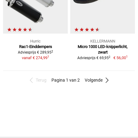
Hurric
KELLERMANN
Rac1-Einddempers
Micro 1000 LED-knipperlicht,
2
zwart
Adviesprijs € 289,95
1
1
2
vanaf
€ 274,99
€ 56,00
Adviesprijs € 69,95
Terug
Pagina 1 van 2
Volgende