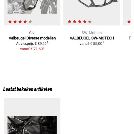
Givi
SW-Motech
Valbeugel
Diverse modellen
VALBEUGEL SW-MOTECH
To
1
2
vanaf
€ 55,00
Adviesprijs
€ 89,50
1
vanaf
€ 71,60
Laatst bekeken artikelen