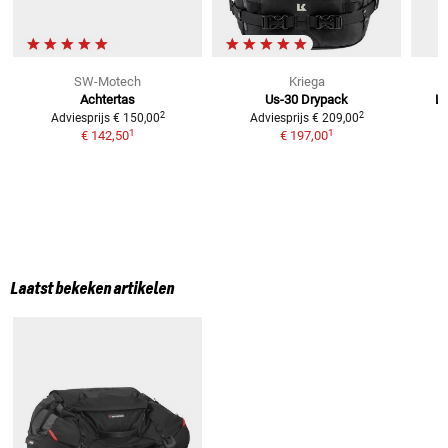
SW-Motech
Kriega
Achtertas
Us-30 Drypack
Lo
2
2
Adviesprijs
€ 150,00
Adviesprijs
€ 209,00
1
1
€ 142,50
€ 197,00
Laatst bekeken artikelen