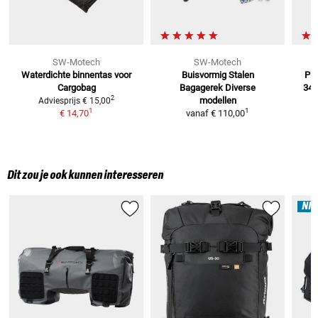
SW-Motech
SW-Motech
Waterdichte binnentas voor
Buisvormig Stalen
PRO
Cargobag
Bagagerek
Diverse
34 l
2
modellen
Adviesprijs
€ 15,00
1
1
€ 14,70
vanaf
€ 110,00
Dit zou je ook kunnen interesseren
NI