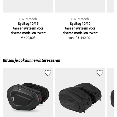
SW-Motech
SW-Motech
SysBag 10/15
SysBag 10/10
tassensysteem
voor
tassensysteem
voor
diverse modellen, zwart
diverse modellen, zwart
d
1
1
€ 490,00
vanaf
€ 440,00
Dit zou je ook kunnen interesseren