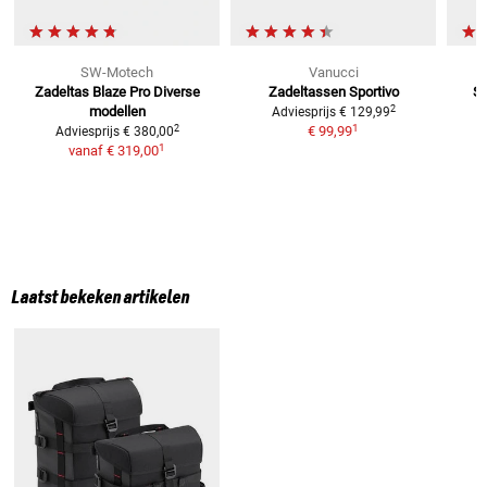
SW-Motech
Vanucci
Zadeltas Blaze Pro
Diverse
Zadeltassen Sportivo
Sp
2
modellen
Adviesprijs
€ 129,99
1
2
€ 99,99
Adviesprijs
€ 380,00
1
vanaf
€ 319,00
Laatst bekeken artikelen