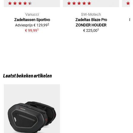
Vanucci
SW-Motech
Zadeltassen Sportivo
Zadeltas Blaze Pro
Sp
2
ZONDER HOUDER
Adviesprijs
€ 129,99
1
1
€ 99,99
€ 225,00
Laatst bekeken artikelen