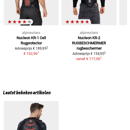
alpinestars
alpinestars
Nucleon KR-1 Cell
Nucleon KR-2
V
Rugprotector
RUGBESCHMERMER
2
rugbeschermer
Adviesprijs
€ 189,95
1
2
€ 152,96
Adviesprijs
€ 154,95
1
vanaf
€ 117,00
Laatst bekeken artikelen