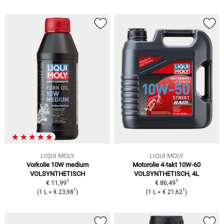
LIQUI MOLY
LIQUI MOLY
Vorkolie 10W medium
Motorolie 4-takt 10W-60
VOLSYNTHETISCH
VOLSYNTHETISCH, 4L
1
1
€ 11,99
€ 86,49
1
1
(
1 L
=
€ 23,98
)
(
1 L
=
€ 21,62
)