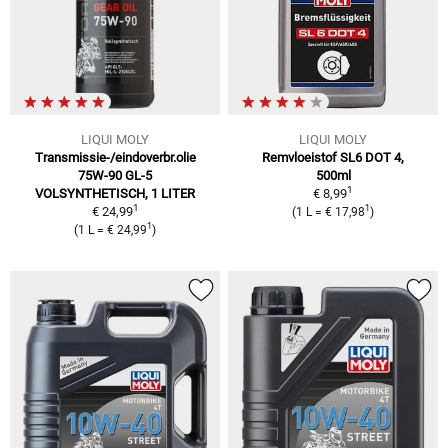
LIQUI MOLY
LIQUI MOLY
Transmissie-/eindoverbr.olie
Remvloeistof SL6 DOT 4,
75W-90 GL-5
500ml
1
VOLSYNTHETISCH, 1 LITER
€ 8,99
1
1
€ 24,99
(
1 L
=
€ 17,98
)
1
(
1 L
=
€ 24,99
)