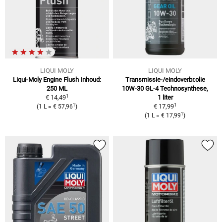
LIQUI MOLY
LIQUI MOLY
Liqui-Moly Engine Flush
Inhoud:
Transmissie-/eindoverbr.olie
250 ML
10W-30 GL-4
Technosynthese,
1
€ 14,49
1 liter
1
1
€ 17,99
(
1 L
=
€ 57,96
)
1
(
1 L
=
€ 17,99
)