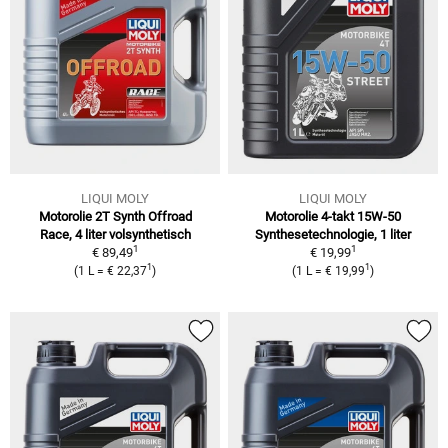
LIQUI MOLY
LIQUI MOLY
Motorolie 2T Synth Offroad
Motorolie 4-takt 15W-50
Race, 4 liter
volsynthetisch
Synthesetechnologie, 1 liter
1
1
€ 89,49
€ 19,99
1
1
(
1 L
=
€ 22,37
)
(
1 L
=
€ 19,99
)