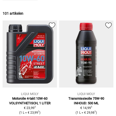
101 artikelen
LIQUI MOLY
LIQUI MOLY
Motorolie 4-takt 10W-60
Transmissieolie 75W-90
VOLSYNTHETISCH, 1 LITER
INHOUD: 500 ML
1
1
€ 23,99
€ 14,99
1
1
(
1 L
=
€ 23,99
)
(
1 L
=
€ 29,98
)