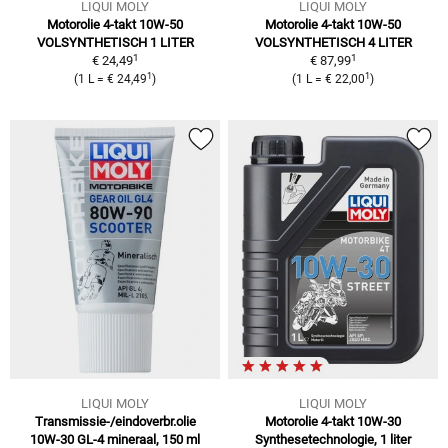
LIQUI MOLY
LIQUI MOLY
Motorolie 4-takt 10W-50
Motorolie 4-takt 10W-50
VOLSYNTHETISCH 1 LITER
VOLSYNTHETISCH 4 LITER
1
1
€ 24,49
€ 87,99
1
1
(
1 L
=
€ 24,49
)
(
1 L
=
€ 22,00
)
LIQUI MOLY
LIQUI MOLY
Transmissie-/eindoverbr.olie
Motorolie 4-takt 10W-30
10W-30 GL-4
mineraal, 150 ml
Synthesetechnologie, 1 liter