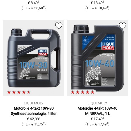
1
1
€ 8,49
€ 18,49
1
1
(
1 L
=
€ 56,60
)
(
1 L
=
€ 18,49
)
LIQUI MOLY
LIQUI MOLY
Motorolie 4-takt 10W-30
Motorolie 4-takt 10W-40
Synthesetechnologie, 4 liter
MINERAAL, 1 L
1
1
€ 62,99
€ 17,49
1
1
(
1 L
=
€ 15,75
)
(
1 L
=
€ 17,49
)