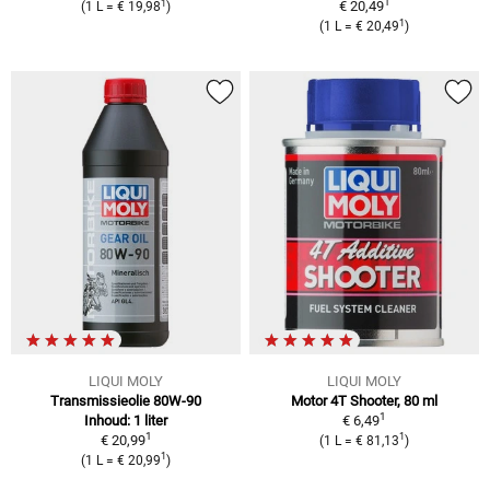
1
1
€ 20,49
(
1 L
=
€ 19,98
)
1
(
1 L
=
€ 20,49
)
LIQUI MOLY
LIQUI MOLY
Transmissieolie 80W-90
Motor 4T Shooter, 80 ml
1
Inhoud: 1 liter
€ 6,49
1
1
€ 20,99
(
1 L
=
€ 81,13
)
1
(
1 L
=
€ 20,99
)