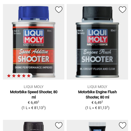
LIQUI MOLY
LIQUI MOLY
Motorbike Speed Shooter, 80
Motorbike Engine Flush
ml
Shooter, 80 ml
1
1
€ 6,49
€ 6,49
1
1
(
1 L
=
€ 81,13
)
(
1 L
=
€ 81,13
)