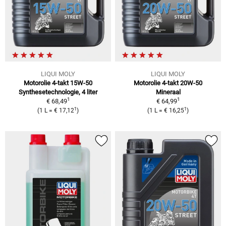
LIQUI MOLY
LIQUI MOLY
Motorolie 4-takt 15W-50
Motorolie 4-takt 20W-50
Synthesetechnologie, 4 liter
Mineraal
1
1
€ 68,49
€ 64,99
1
1
(
1 L
=
€ 17,12
)
(
1 L
=
€ 16,25
)