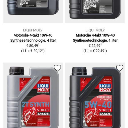
LIQUI MOLY
LIQUI MOLY
Motorolie 4-takt 10W-40
Motorolie 4-takt 10W-40
Synthese technologie, 4 liter
Synthesetechnologie, 1 liter
1
1
€ 80,49
€ 22,49
1
1
(
1 L
=
€ 20,12
)
(
1 L
=
€ 22,49
)