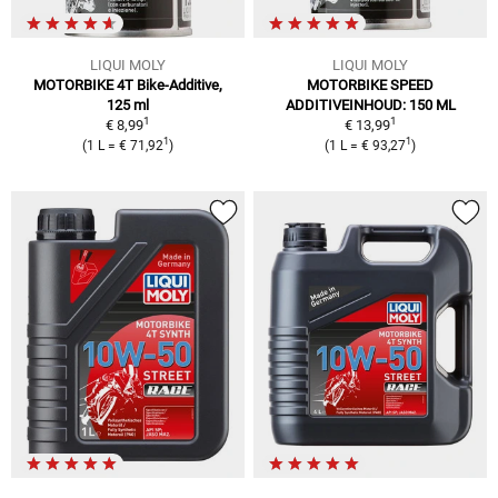
LIQUI MOLY
LIQUI MOLY
MOTORBIKE 4T Bike-Additive,
MOTORBIKE SPEED
125 ml
ADDITIVEINHOUD: 150 ML
1
1
€ 8,99
€ 13,99
1
1
(
1 L
=
€ 71,92
)
(
1 L
=
€ 93,27
)