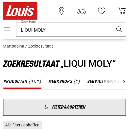
Zoekterm
Startpagina
Zoekresultaat
„LIQUI MOLY”
ZOEKRESULTAAT
(
101
)
(
1
)
(
5
PRODUCTEN
MERKSHOPS
SERVICEPAGINAS
FILTER & SORTEREN
Alle filters opheffen