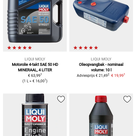
LIQUI MOLY
LIQUI MOLY
Motorolie 4-takt SAE 50 HD
Olieopvangbak - nominaal
MINERAAL, 4 LITER
volume: 10 l
1
1
2
€ 63,99
€ 19,99
Adviesprijs
€ 21,49
1
(
1 L
=
€ 16,00
)