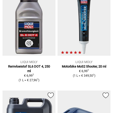
LIQUI MOLY
LIQUI MOLY
Remvloeistof SL6 DOT 4, 250
Motorbike MoS2 Shooter, 20 ml
1
ml
€ 6,99
1
1
€ 6,99
(
1 L
=
€ 349,50
)
1
(
1 L
=
€ 27,96
)