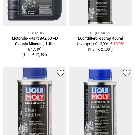
LIQUI MOLY
LIQUI MOLY
Motorolie 4-takt SAE 50 HD
Luchtfilteroliespray, 400ml
1
2
Classic
Mineraal, 1 liter
€ 10,95
Adviesprijs
€ 13,99
1
1
€ 17,49
(
1 L
=
€ 27,38
)
1
(
1 L
=
€ 17,49
)