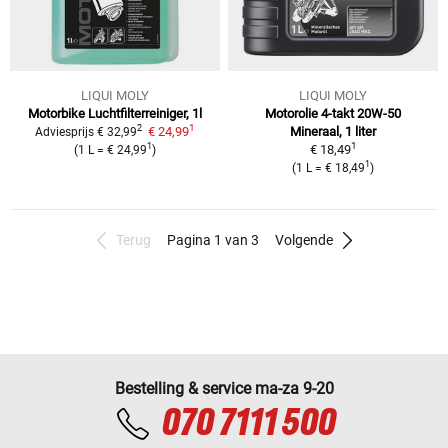
LIQUI MOLY
LIQUI MOLY
Motorbike Luchtfilterreiniger, 1l
Motorolie 4-takt 20W-50
1
2
€ 24,99
Mineraal, 1 liter
Adviesprijs
€ 32,99
1
1
€ 18,49
(
1 L
=
€ 24,99
)
1
(
1 L
=
€ 18,49
)
Terug
Pagina 1 van 3
Volgende
Bestelling & service ma-za 9-20
070 7111 500