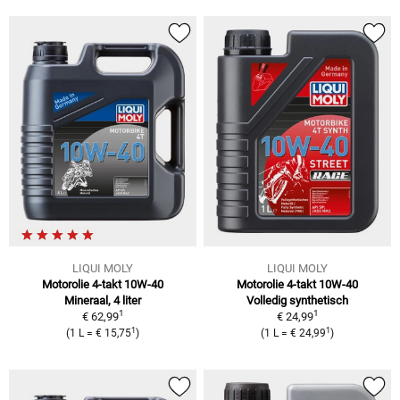
LIQUI MOLY
LIQUI MOLY
Motorolie 4-takt 10W-40
Motorolie 4-takt 10W-40
Mineraal, 4 liter
Volledig synthetisch
1
1
€ 62,99
€ 24,99
1
1
(
1 L
=
€ 15,75
)
(
1 L
=
€ 24,99
)