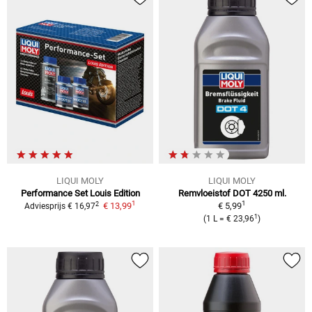
LIQUI MOLY
LIQUI MOLY
Performance Set Louis Edition
Remvloeistof DOT 4250 ml.
1
1
2
€ 13,99
€ 5,99
Adviesprijs
€ 16,97
1
(
1 L
=
€ 23,96
)