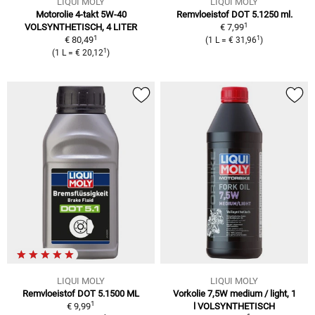
LIQUI MOLY
LIQUI MOLY
Motorolie 4-takt 5W-40
Remvloeistof DOT 5.1250 ml.
1
VOLSYNTHETISCH, 4 LITER
€ 7,99
1
1
€ 80,49
(
1 L
=
€ 31,96
)
1
(
1 L
=
€ 20,12
)
LIQUI MOLY
LIQUI MOLY
Remvloeistof DOT 5.1500 ML
Vorkolie 7,5W medium / light, 1
1
€ 9,99
l
VOLSYNTHETISCH