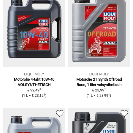
LIQUI MOLY
LIQUI MOLY
Motorolie 4-takt 10W-40
Motorolie 2T Synth Offroad
VOLSYNTHETISCH
Race, 1 liter
volsynthetisch
1
1
€ 92,49
€ 23,99
1
1
(
1 L
=
€ 23,12
)
(
1 L
=
€ 23,99
)