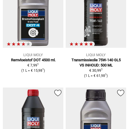
LIQUI MOLY
LIQUI MOLY
Remvloeistof DOT 4500 ml.
Transmissieolie 75W-140 GL5
1
€ 7,99
VS
INHOUD: 500 ML
1
1
€ 30,99
(
1 L
=
€ 15,98
)
1
(
1 L
=
€ 61,98
)