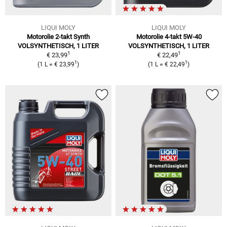
LIQUI MOLY
LIQUI MOLY
Motorolie 2-takt Synth
Motorolie 4-takt 5W-40
VOLSYNTHETISCH, 1 LITER
VOLSYNTHETISCH, 1 LITER
1
1
€ 23,99
€ 22,49
1
1
(
1 L
=
€ 23,99
)
(
1 L
=
€ 22,49
)