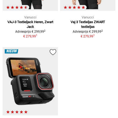
Vanucci
Vanucci
VAJ-3 Textieljack Heren, Zwart
Vaj 3 Textieljas ZWART
Jack
textieljas
2
2
Adviesprijs
€ 299,99
Adviesprijs
€ 299,99
1
1
€ 279,99
€ 279,99
NIEUW