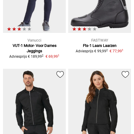
Vanucci
FASTWAY
VUT-1 Motor- Voor Dames
Fts-1 Laars
Laarzen
1
2
Jeggings
€ 77,99
Adviesprijs
€ 99,99
1
2
€ 69,99
Adviesprijs
€ 189,99