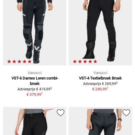
Vanucci
Vanucci
VST-6 Dames
Leren combi-
VST-4 Textielbroek
Broek
2
broek
Adviesprijs
€ 269,99
1
2
€ 249,99
Adviesprijs
€ 419,99
1
€ 379,99