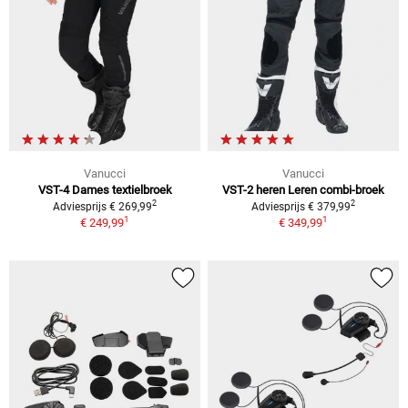
Vanucci
Vanucci
VST-4
Dames textielbroek
VST-2 heren
Leren combi-broek
2
2
Adviesprijs
€ 269,99
Adviesprijs
€ 379,99
1
1
€ 249,99
€ 349,99