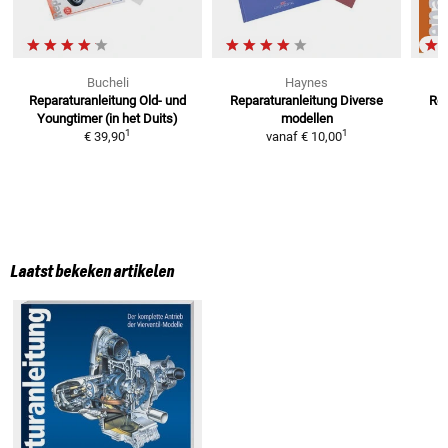
Bucheli
Haynes
Reparaturanleitung
Old- und
Reparaturanleitung
Diverse
Re
Youngtimer (in het Duits)
modellen
1
1
€ 39,90
vanaf
€ 10,00
Laatst bekeken artikelen