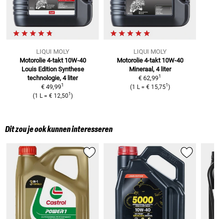
LIQUI MOLY
LIQUI MOLY
Motorolie 4-takt 10W-40
Motorolie 4-takt 10W-40
Louis Edition
Synthese
Mineraal, 4 liter
1
technologie, 4 liter
€ 62,99
1
1
€ 49,99
(
1 L
=
€ 15,75
)
1
(
1 L
=
€ 12,50
)
Dit zou je ook kunnen interesseren