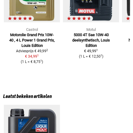
Castrol
Motul
Motorolie Grand Prix 10W-
5000 4T Sae 10W-40
M
40 , 4 L
Power 1 Grand Prix,
deelsynthetisch, Louis
ha
Louis Edition
Edition
1
2
€ 49,99
Adviesprijs
€ 49,99
1
1
€ 34,99
(
1 L
=
€ 12,50
)
1
(
1 L
=
€ 8,75
)
Laatst bekeken artikelen