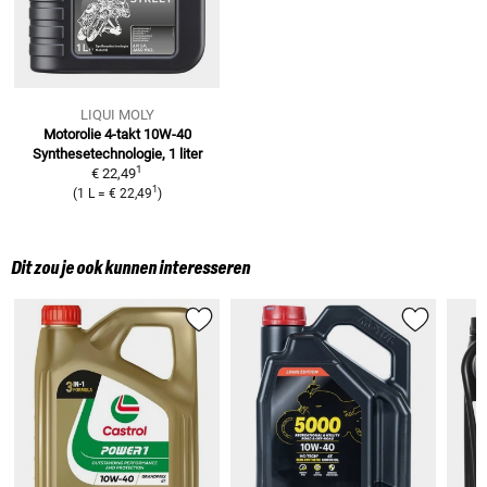
LIQUI MOLY
Motorolie 4-takt 10W-40
Synthesetechnologie, 1 liter
1
€ 22,49
1
(
1 L
=
€ 22,49
)
Dit zou je ook kunnen interesseren