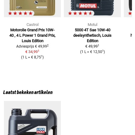
Castrol
Motul
Motorolie Grand Prix 10W-
5000 4T Sae 10W-40
M
40 , 4 L
Power 1 Grand Prix,
deelsynthetisch, Louis
ha
Louis Edition
Edition
1
2
€ 49,99
Adviesprijs
€ 49,99
1
1
€ 34,99
(
1 L
=
€ 12,50
)
1
(
1 L
=
€ 8,75
)
Laatst bekeken artikelen