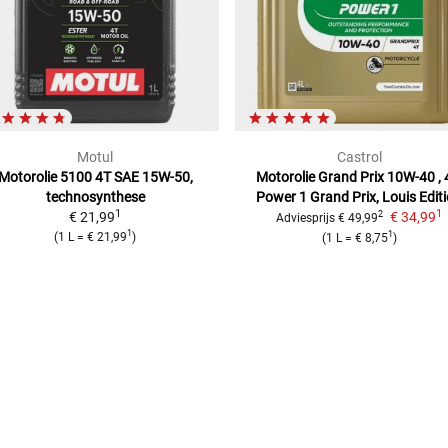
Motul
Castrol
Motorolie 5100 4T
SAE 15W-50,
Motorolie Grand Prix 10W-40 , 
technosynthese
Power 1 Grand Prix, Louis Edit
1
1
€ 21,99
€ 34,99
2
Adviesprijs
€ 49,99
1
1
(
1 L
=
€ 21,99
)
(
1 L
=
€ 8,75
)