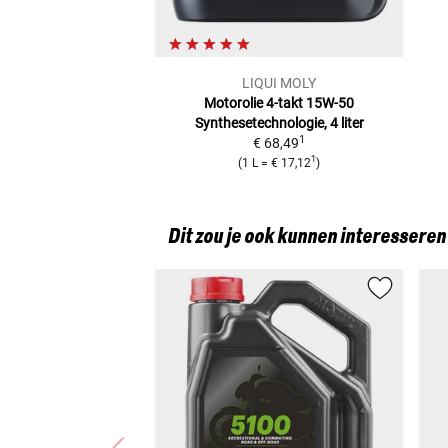
LIQUI MOLY
Motorolie 4-takt 15W-50
Synthesetechnologie, 4 liter
1
€ 68,49
1
(
1 L
=
€ 17,12
)
Dit zou je ook kunnen interesseren