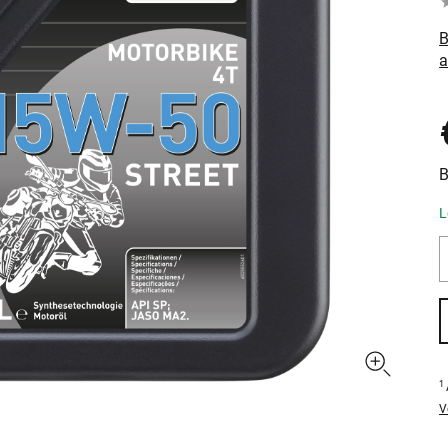
B
a
B
L
1
V