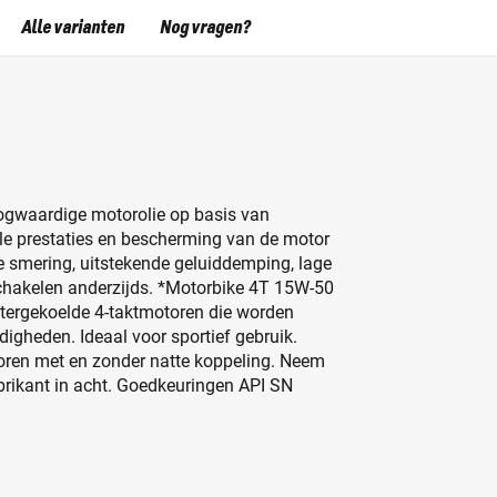
Alle varianten
Nog vragen?
ogwaardige motorolie op basis van
ale prestaties en bescherming van de motor
ge smering, uitstekende geluiddemping, lage
 schakelen anderzijds. *Motorbike 4T 15W-50
watergekoelde 4-taktmotoren die worden
igheden. Ideaal voor sportief gebruik.
oren met en zonder natte koppeling. Neem
brikant in acht. Goedkeuringen API SN