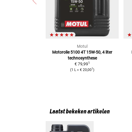
Motul
Motorolie 5100 4T 15W-50, 4 liter
technosynthese
1
€ 79,99
1
(
1 L
=
€ 20,00
)
Laatst bekeken artikelen