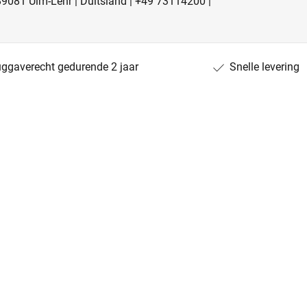
 89081 Ulm-Lehr | Duitsland | +49 73114200 |
uggaverecht gedurende 2 jaar
Snelle levering