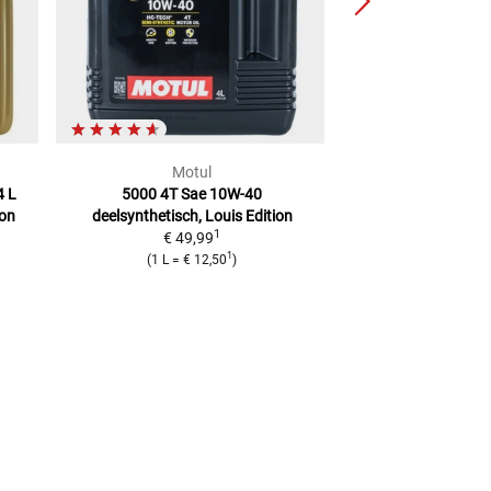
Motul
Louis 
4 L
5000 4T Sae 10W-40
Motorolie 4-
ion
deelsynthetisch, Louis Edition
halfsynthetisch, 
1
€ 49,99
€ 39,
1
(
1 L
=
€ 12,50
)
(
1 L
=
€ 