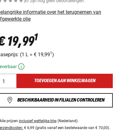
|
Er zijn nog geen beoordelingen.
elangrijke informatie over het terugnemen van
fgewerkte olie
1
€ 19,99
1
aseprijs:
(
1 L
=
€ 19,99
)
everbaar
TOEVOEGEN AAN WINKELWAGEN
BESCHIKBAARHEID IN FILIALEN CONTROLEREN
Alle prijzen
inclusief wettelijke btw
(Nederland).
erzendkosten:
€ 6,99 (gratis vanaf een bestelwaarde van € 70,00).