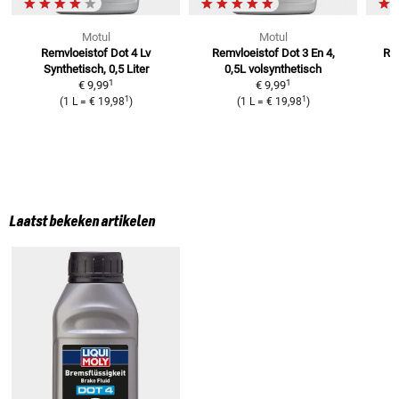
Motul
Motul
Remvloeistof Dot 4 Lv
Remvloeistof Dot 3 En 4,
Rem
Synthetisch, 0,5 Liter
0,5L
volsynthetisch
1
1
€ 9,99
€ 9,99
1
1
(
1 L
=
€ 19,98
)
(
1 L
=
€ 19,98
)
Laatst bekeken artikelen