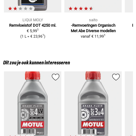
LIQUI MOLY
saito
Remvloeistof DOT 4250 ml.
-Remvoeringen Organisch
Re
1
€ 5,99
Met Abe
Diverse modellen
1
1
vanaf
€ 11,99
(
1 L
=
€ 23,96
)
Dit zou je ook kunnen interesseren