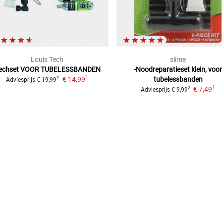
Louis Tech
slime
echset
VOOR TUBELESSBANDEN
-Noodreparatieset
klein, voor
1
€ 14,99
tubelessbanden
2
Adviesprijs
€ 19,99
1
€ 7,49
2
Adviesprijs
€ 9,99