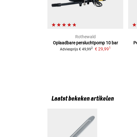
Rothewald
Oplaadbare persluchtpomp 10 bar
P
1
€ 29,99
2
Adviesprijs
€ 49,99
Laatst bekeken artikelen