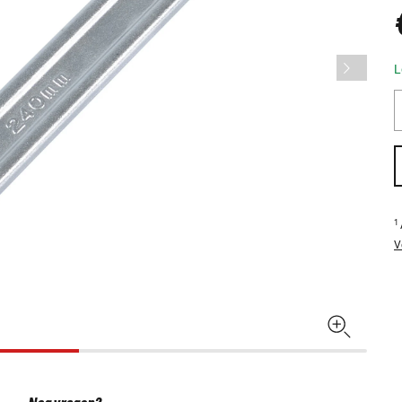
L
1
V