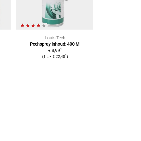
Louis Tech
Rabac
Pechspray inhoud: 400 Ml
Bandenmonteerap
1
€ 8,99
12"-
1
€ 599
(
1 L
=
€ 22,48
)