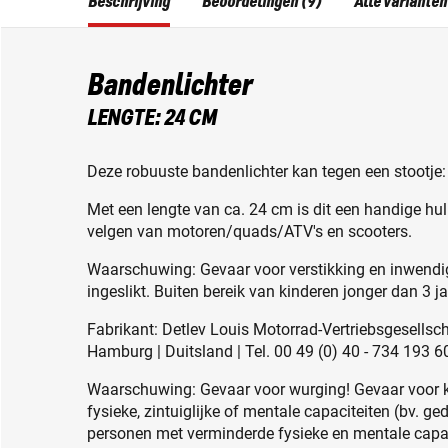
Beschrijving
Beoordelingen (9)
Alle varianten
Bandenlichter
LENGTE: 24 CM
Deze robuuste bandenlichter kan tegen een stootje:
Met een lengte van ca. 24 cm is dit een handige h
velgen van motoren/quads/ATV's en scooters.
Waarschuwing: Gevaar voor verstikking en inwendig
ingeslikt. Buiten bereik van kinderen jonger dan 3 j
Fabrikant: Detlev Louis Motorrad-Vertriebsgesell
Hamburg | Duitsland | Tel. 00 49 (0) 40 - 734 193 6
Waarschuwing: Gevaar voor wurging! Gevaar voor 
fysieke, zintuiglijke of mentale capaciteiten (bv. g
personen met verminderde fysieke en mentale capac