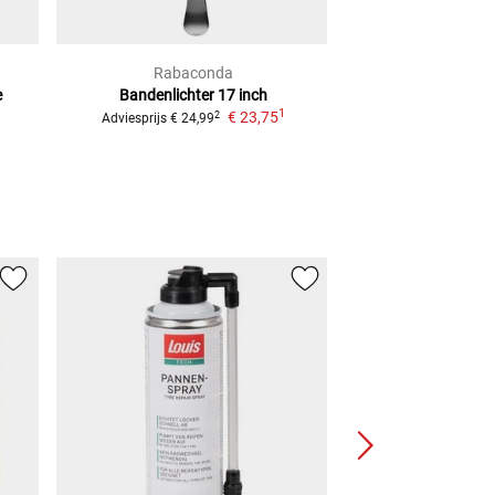
Rabaconda
LIQUI 
e
Bandenlichter 17 inch
Bandenmontages
1
€ 23,75
€ 31,
2
Adviesprijs
€ 24,99
(
1 L
=
€ 