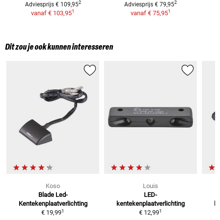
2
2
Adviesprijs
€ 109,95
Adviesprijs
€ 79,95
1
1
vanaf
€ 103,95
vanaf
€ 75,95
Dit zou je ook kunnen interesseren
Koso
Louis
Blade Led-
LED-
Kentekenplaatverlichting
kentekenplaatverlichting
ke
1
1
€ 19,99
€ 12,99