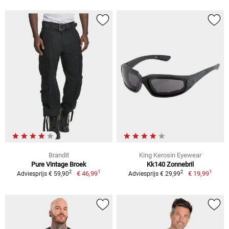
Brandit
King Kerosin Eyewear
Pure Vintage Broek
Kk140 Zonnebril
1
1
2
2
€ 46,99
€ 19,99
Adviesprijs € 59,90
Adviesprijs € 29,99