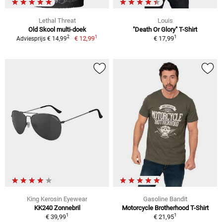
Lethal Threat
Louis
Old Skool multi-doek
"Death Or Glory" T-Shirt
1
1
2
€ 12,99
€ 17,99
Adviesprijs € 14,99
King Kerosin Eyewear
Gasoline Bandit
KK240 Zonnebril
Motorcycle Brotherhood T-Shirt
1
1
€ 39,99
€ 21,95