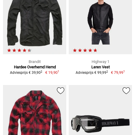
Brandit
Highway 1
Hardee Overhemd Hemd
Leren Vest
1
1
2
2
€ 19,90
€ 79,99
Adviesprijs € 39,90
Adviesprijs € 99,99