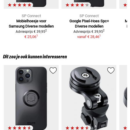
SP Connect
SP Connect
Mobielhoesje voor
Google Pixel-Hoes Spc+
Mo
Samsung
Diverse modellen
Diverse modellen
i
2
2
Adviesprijs
€ 39,95
Adviesprijs
€ 39,95
1
1
€ 25,06
vanaf
€ 28,46
Dit zou je ook kunnen interesseren