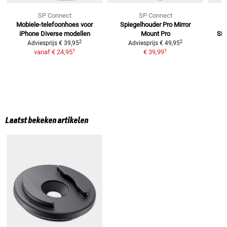
SP Connect
SP Connect
Mobiele-telefoonhoes voor
Spiegelhouder Pro
Mirror
S
iPhone
Diverse modellen
Mount Pro
SP
2
2
Adviesprijs
€ 39,95
Adviesprijs
€ 49,95
1
1
vanaf
€ 24,95
€ 39,99
Laatst bekeken artikelen