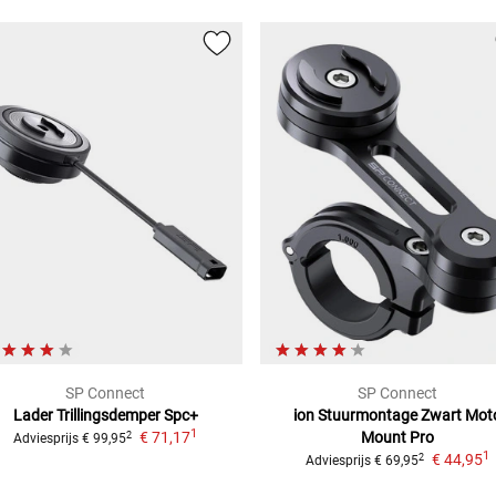
SP Connect
SP Connect
Lader Trillingsdemper Spc+
ion Stuurmontage Zwart
Mot
1
€ 71,17
Mount Pro
2
Adviesprijs
€ 99,95
1
€ 44,95
2
Adviesprijs
€ 69,95