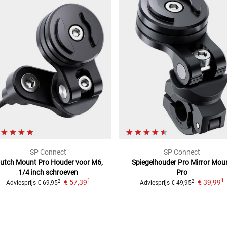
SP Connect
SP Connect
lutch Mount Pro
Houder voor M6,
Spiegelhouder Pro
Mirror Mou
1/4 inch schroeven
Pro
1
1
€ 57,39
€ 39,99
2
2
Adviesprijs
€ 69,95
Adviesprijs
€ 49,95