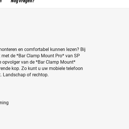
n
Nog vragen?
monteren en comfortabel kunnen lezen? Bij
fect met de *Bar Clamp Mount Pro* van SP
ële opvolger van de *Bar Clamp Mount*
erende kop. Zo kunt u uw mobiele telefoon
bt. Landschap of rechtop.
jning