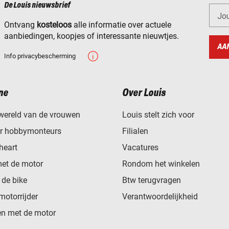
De Louis nieuwsbrief
Jo
Ontvang
kosteloos
alle informatie over actuele
aanbiedingen, koopjes of interessante nieuwtjes.
AA
Info privacybescherming
ne
Over Louis
wereld van de vrouwen
Louis stelt zich voor
or hobbymonteurs
Filialen
heart
Vacatures
met de motor
Rondom het winkelen
de bike
Btw terugvragen
motorrijder
Verantwoordelijkheid
n met de motor