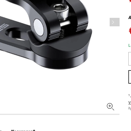
A
L
1
V
2