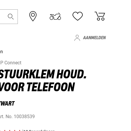
AANMELDEN
on
P Connect
STUURKLEM HOUD.
VOOR TELEFOON
ZWART
rt. No.
10038539