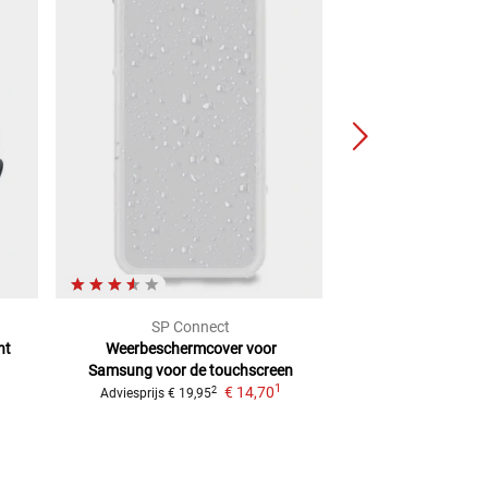
SP Connect
SP Con
nt
Weerbeschermcover voor
Weerbestendige h
Samsung
voor de touchscreen
voor de to
1
€ 14,70
2
Adviesprijs
€ 19,95
Adviesprijs
€ 19