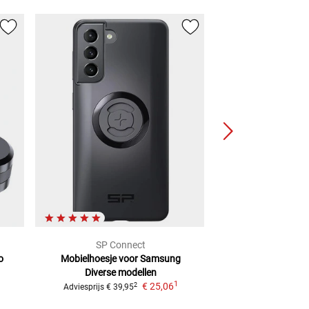
SP Connect
SP Con
o
Mobielhoesje voor Samsung
SP TRILLINGS
Diverse modellen
ZWART
Anti Vib
1
€ 25,06
SPC
2
Adviesprijs
€ 39,95
Adviesprijs
€ 29,