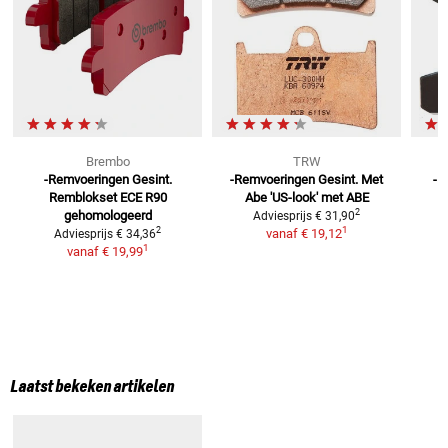
Brembo
TRW
-Remvoeringen Gesint.
-Remvoeringen Gesint. Met
-R
Remblokset ECE R90
Abe
'US-look' met ABE
2
gehomologeerd
Adviesprijs
€ 31,90
1
2
vanaf
€ 19,12
Adviesprijs
€ 34,36
1
vanaf
€ 19,99
Laatst bekeken artikelen