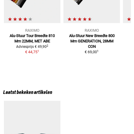
RAXIMO
RAXIMO
Alu-Stuur Tour Breedte 810
Alu-Stuur New Breedte 800
S
Mm
22MM, MET ABE
Mm
GENERATION, 28MM
a
2
CON
Adviesprijs
€ 49,90
1
1
€ 44,75
€ 69,00
Laatst bekeken artikelen