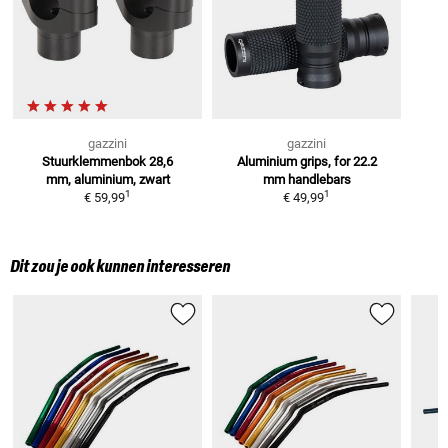
gazzini
gazzini
Stuurklemmenbok
28,6
Aluminium grips, for 22.2
mm, aluminium, zwart
mm handlebars
1
1
€ 59,99
€ 49,99
Dit zou je ook kunnen interesseren