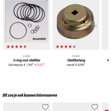
Louis
Louis
O-ring voor oliefilter
Oliefiltertang
4T
1
1
2
€ 0,27
vanaf
€ 8,99
Adviesprijs
€ 1,99
Dit zou je ook kunnen interesseren