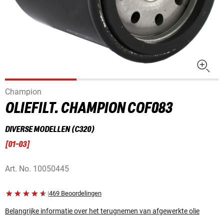
Champion
OLIEFILT. CHAMPION COF083
DIVERSE MODELLEN (C320)
[
01-03
]
Art. No.
10050445
|
469 Beoordelingen
Belangrijke informatie over het terugnemen van afgewerkte olie