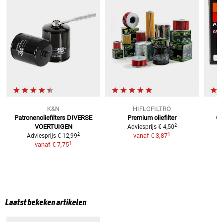
K&N
HIFLOFILTRO
Patronenoliefilters
DIVERSE
Premium oliefilter
O
2
VOERTUIGEN
D
Adviesprijs
€ 4,50
1
2
vanaf
€ 3,87
Adviesprijs
€ 12,99
1
vanaf
€ 7,75
Laatst bekeken artikelen