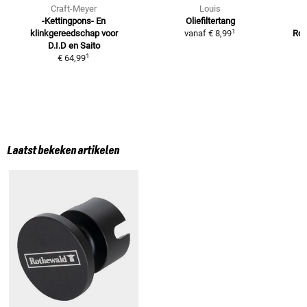
Craft-Meyer
Louis
-Kettingpons- En
Oliefiltertang
1
klinkgereedschap voor
vanaf
€ 8,99
Rot
D.I.D en Saito
1
€ 64,99
Laatst bekeken artikelen