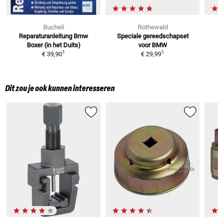
Bucheli
Rothewald
Reparaturanleitung Bmw
Speciale
gereedschapset
Boxer
(in het Duits)
voor BMW
1
1
€ 39,90
€ 29,99
Dit zou je ook kunnen interesseren